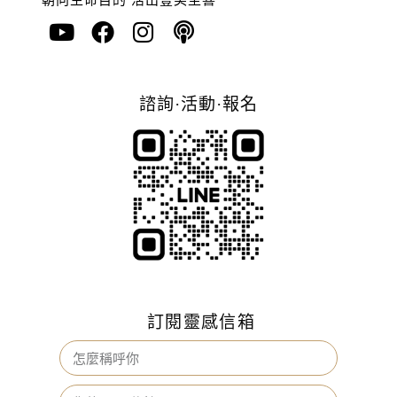
諮詢·活動·報名
訂閱靈感信箱