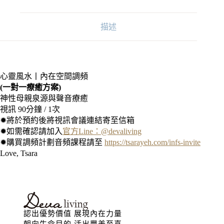
描述
心靈風水丨內在空間調頻
(一對一療癒方案
)
神性母親泉源與聲音療癒
視訊 90分鐘 / 1次
✹將於預約後將視訊會議連結寄至信箱
✹如需確認請加入
官方Line：@devaliving
✹購買調頻計劃音頻課程請至
https://tsarayeh.com/infs-invite
Love, Tsara
認出優勢價值 展現內在力量
朝向生命目的 活出豐美至喜