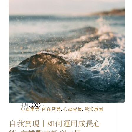
4 月, 2025
心靈事業
,
內在智慧
,
心靈成長
,
覺知意圖
自我實現丨如何運用成長心