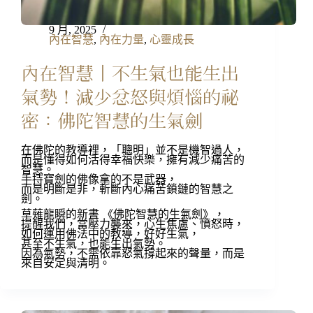
9 月, 2025
內在智慧
,
內在力量
,
心靈成長
內在智慧丨不生氣也能生出
氣勢！減少忿怒與煩惱的祕
密：佛陀智慧的生氣劍
在佛陀的教導裡，「聰明」並不是機智過人，
而是懂得如何活得幸福快樂，擁有減少痛苦的
智慧。
手持寶劍的佛像拿的不是武器，
而是明斷是非，斬斷內心痛苦鎖鏈的智慧之
劍。
草薙龍瞬的新書 《佛陀智慧的生氣劍》，
提醒我們，當壓力襲來，心生焦慮、憤怒時，
如何運用佛法中的教導，好好生氣，
甚至不生氣，也能生出氣勢。
因為氣勢，不需依靠怒氣撐起來的聲量，而是
來自安定與清明。