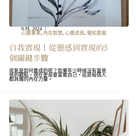
9 月, 2024
心靈事業
,
內在智慧
,
心靈成長
,
覺知意圖
自我實現丨從靈感到實現的5
個關鍵步驟
底氣是如何養成的呢？如果年少時候沒有富爸
爸的觀點，現在更是要富養自己。這是每個人
都具備的內在力量。