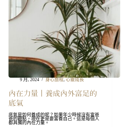
9 月, 2024
身心旅程
,
心靈成長
內在力量丨養成內外富足的
底氣
底氣是如何養成的呢？如果年少時候沒有富爸
爸的觀點，現在更是要富養自己。這是每個人
都具備的內在力量。