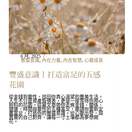
6 月, 2025
豐盛意識
,
內在力量
,
內在智慧
,
心靈成長
豐盛意識丨打造富足的五感
花園
從金錢到靈性，找回你真心渴望的豐美生活。​
人生不只是資產負債表，更是一座等待你用心
照料的花園。這篇文章帶你走進金錢、關係、
健康、時間與靈性的五種富足，邀請你重新定
義富足，打造你的豐盛意識。從心靈出發，與
真實的自己對齊，讓每一寸土壤都為夢想開
花。